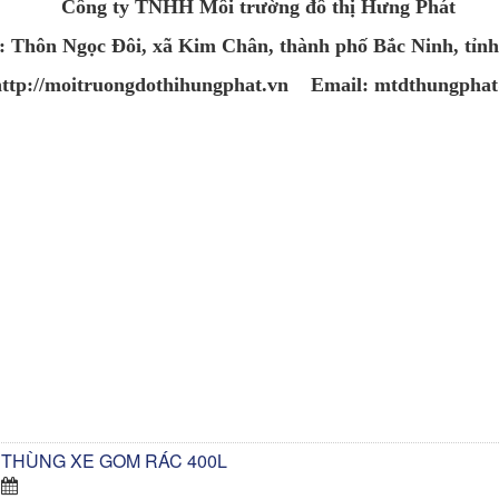
Công ty TNHH Môi trường đô thị Hưng Phát
 : Thôn Ngọc Đôi, xã Kim Chân, thành phố Bắc Ninh, tỉn
http://moitruongdothihungphat.vn Email:
mtdthungpha
THÙNG XE GOM RÁC 400L