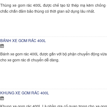
Thùng xe gom rác 400L được chế tạo từ thép mạ kẽm chống g
chắc chắn đảm bảo thùng có thời gian sử dụng lâu nhất.
BÁNH XE GOM RÁC 400L
Bánh xe gom rác 400L được gắn với bộ phận chuyển động vừa 
cho xe gom rác di chuyển dễ dàng.
KHUNG XE GOM RÁC 400L
Khung xe gom rác 400L Là phần gia cố quan trọng cho xe gom 