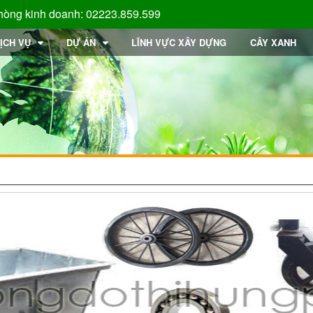
hòng kinh doanh: 02223.859.599
ỊCH VỤ
DỰ ÁN
LĨNH VỰC XÂY DỰNG
CÂY XANH