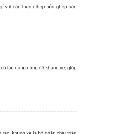
ỉ với các thanh thép uốn ghép hàn
có tác dụng nâng đỡ khung xe, giúp
rác, khung xe là bộ phận chịu toàn