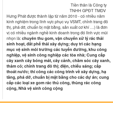
Tiền thân là Công ty
TNHH GPĐT TMDV
Hưng Phát được thành lập từ năm 2010 - có nhiều năm
kinh nghiệm trong lĩnh vực phục vụ VSMT, chỉnh trang đô
thị, phá dỡ, chuẩn bị mặt bằng, sản xuất cơ khí …) là đơn
vị có nhiều ngành nghề kinh doanh trong đó lĩnh vực mũi
nhọn là:
chuyên thu gom, vận chuyển xử lý rác thải
sinh hoạt, đất phế thải xây dựng; duy trì các hạng
mục vệ sinh môi trường các tuyến đường, khu công
nghiệp, vệ sinh công nghiệp các tòa nhà; Cung cấp
cây xanh cây bóng mát, cây cảnh, chăm sóc cây xanh,
thảm cỏ; chỉnh trang đô thị; điện, chiếu sáng; cấp
thoát nước; thi công các công trình về xây dựng, hạ
tầng, phá dỡ, chuẩn bị mặt bằng cho các dự án; cung
cấp các loại xe gom rác thủ công, thùng rác công
cộng, Nhà vệ sinh công cộng