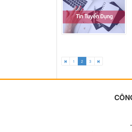
1
2
3
CÔNG TY TNHH 