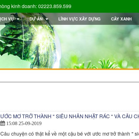
hòng kinh doanh: 02223.859.599
ỊCH VỤ
DỰ ÁN
LĨNH VỰC XÂY DỰNG
CÂY XANH
ƯỚC MƠ TRỞ THÀNH " SIÊU NHÂN NHẶT RÁC " VÀ CÂU 
15:08 25-09-2019
Câu chuyện có thật kể về một cậu bé với ước mơ trở thành " s