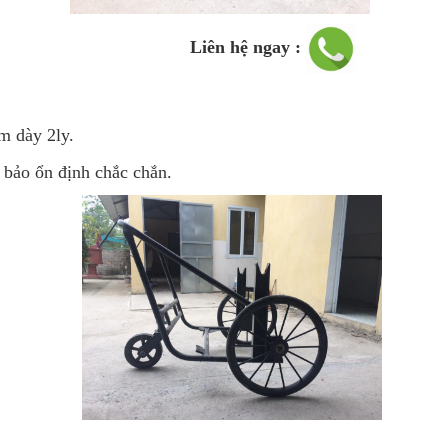
ệ ngay :
phi 33,5 mm dày 2ly.
 bảo ổn định chắc chắn.