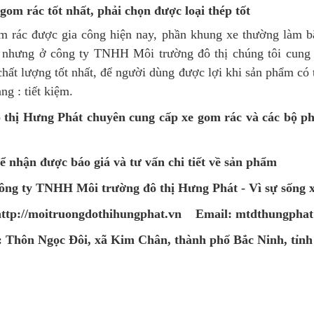
om rác tốt nhất, phải chọn được loại thép tốt
 rác được gia công hiện nay, phần khung xe thường làm bằng
nhưng ở công ty TNHH Môi trường đô thị chúng tôi cung c
hất lượng tốt nhất, để người dùng được lợi khi sản phẩm có t
ng : tiết kiệm.
hị Hưng Phát chuyên cung cấp xe gom rác và các bộ ph
ể nhận được báo giá và tư vấn chi tiết về sản phẩm
ông ty TNHH Môi trường đô thị Hưng Phát - Vì sự sống 
http://moitruongdothihungphat.vn Email:
mtdthungpha
: Thôn Ngọc Đôi, xã Kim Chân, thành phố Bắc Ninh, tỉnh