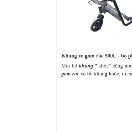
Khung xe gom rác 500L - bộ p
Một bộ
khung
" khỏe" cũng như
gom rác
có bộ khung khỏe, thì sứ