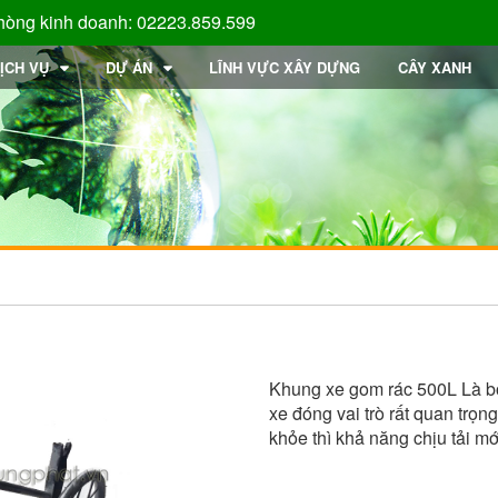
hòng kinh doanh: 02223.859.599
ỊCH VỤ
DỰ ÁN
LĨNH VỰC XÂY DỰNG
CÂY XANH
Khung xe gom rác 500L Là b
xe đóng vai trò rất quan trọn
khỏe thì khả năng chịu tải mới