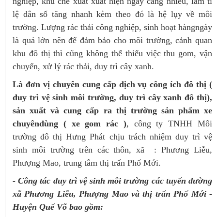
nghiệp, khu chế xuất xuất hiện ngày càng nhiều, làm tỉ
lệ dân số tăng nhanh kèm theo đó là hệ lụy về môi
trường. Lượng rác thải công nghiệp, sinh hoạt hàngngày
là quá lớn nên để đảm bảo cho môi trường, cảnh quan
khu đô thị thì cũng không thể thiếu việc thu gom, vận
chuyển, xử lý rác thải, duy trì cây xanh.
Là đơn vị chuyên cung cấp dịch vụ công ích đô thị (
duy trì vệ sinh môi trường, duy trì cây xanh đô thị),
sản xuất và cung
cấp ra thị trường sản phẩm xe
chuyêndùng ( xe gom rác )
, công ty TNHH Môi
trường đô thị Hưng Phát chịu trách nhiệm duy trì vệ
sinh môi trường trên các thôn, xã : Phương Liễu,
Phượng Mao, trung tâm thị trấn Phố Mới.
- Công tác duy trì vệ sinh môi trường các tuyến đường
xã Phương Liễu, Phượng Mao và thị trấn Phố Mới -
Huyện Quế Võ bao gồm: